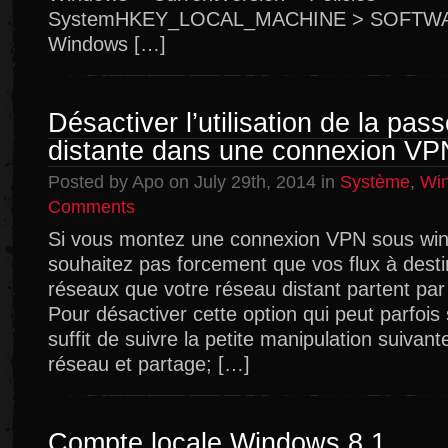
SystemHKEY_LOCAL_MACHINE > SOFTWARE
Windows […]
Désactiver l’utilisation de la pass
distante dans une connexion V
Posted by Apo on July 29th, 2014 in
Système
,
Wi
on
Comments
Désactiver
Si vous montez une connexion VPN sous wi
l’utilisation
souhaitez pas forcement que vos flux à desti
de
la
réseaux que votre réseau distant partent pa
passerelle
Pour désactiver cette option qui peut parfois 
par
suffit de suivre la petite manipulation suivant
défaut
distante
réseau et partage; […]
dans
une
connexion
VPN
Compte locale Windows 8.1