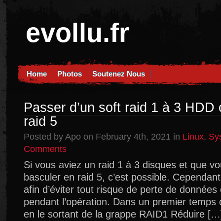
evollu.fr
Home
Photos
Soutenez Nous
Passer d’un soft raid 1 à 3 HDD 
raid 5
Posted by Apo on February 4th, 2021 in
Linux
,
Sy
on
Comments
Passer
Si vous aviez un raid 1 à 3 disques et que vo
d’un
basculer en raid 5, c’est possible. Cependan
soft
raid
afin d’éviter tout risque de perte de donnée
1
pendant l’opération. Dans un premier temps o
à
en le sortant de la grappe RAID1 Réduire […
3