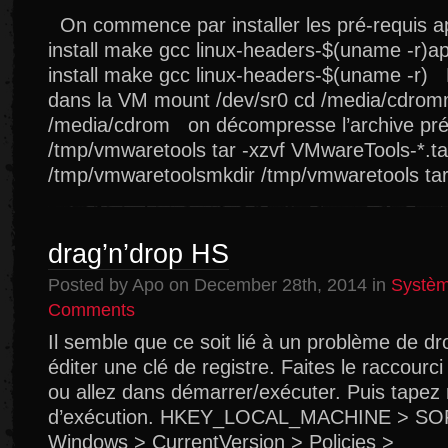
Installer
On commence par installer les pré-requis ap
les
install make gcc linux-headers-$(uname -r)ap
VMware
tools
install make gcc linux-headers-$(uname -r)
sur
dans la VM mount /dev/sr0 cd /media/cdrom
une
/media/cdrom on décompresse l’archive pré
VM
debian
/tmp/vmwaretools tar -xzvf VMwareTools-*.ta
wheezy
/tmp/vmwaretoolsmkdir /tmp/vmwaretools ta
drag’n’drop HS
Posted by Apo on December 28th, 2014 in
Systè
on
Comments
drag’n’drop
Il semble que ce soit lié à un problème de droit
HS
éditer une clé de registre. Faites le raccourc
ou allez dans démarrer/exécuter. Puis tapez r
d’exécution. HKEY_LOCAL_MACHINE > SOF
Windows > CurrentVersion > Policies >