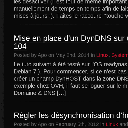
les désactiver (il est tout de même importan
après
manuellement de temps en temps afin de lais
des
mises à jours !). Faites le raccourci “touche
Mises
à
jours
Windows
Mise en place d’un DynDNS sur
104
Posted by Apo on May 2nd, 2014 in
Linux
,
Systè
Le tuto suivant à été testé sur l’OS readynas 
Debian 7 ). Pour commencer, si ce n’est pas déj
créer un champ DynHOST dans la zone DNS 
exemple chez OVH, il faut se loguer sur le m
Domaine & DNS […]
Régler les désynchronisation d’h
Posted by Apo on February 5th, 2012 in
Linux
and