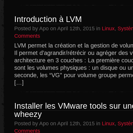
HDD
ou
plus
Introduction à LVM
vers
un
Posted by Apo on April 12th, 2015 in
Linux
,
Systè
raid
5
on
Comments
Introduction
LVM permet la création et la gestion de volu
à
Il permet d’agrandir/rétrécir ou agréger des
LVM
architecture en 3 couches : La première cou
sont les volumes physiques : un disque ou un
seconde, les “VG” pour volume groupe perme
[…]
Installer les VMware tools sur u
wheezy
Posted by Apo on April 12th, 2015 in
Linux
,
Systè
on
Comments