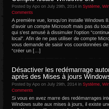
Windows
Posted by Apo on July 29th, 2014 in
Système
,
Wi
on
Comments
Compte
A première vue, lorsqu’on installe Windows 8.1
locale
d’avoir un compte Microsoft mais pas du tout 
Windows
8.1
qui s’est amusé à dissimuler l’option “conti
local”. Afin de ne pas utiliser de compte Micro
vous demande de saisir vos coordonnées de 
“créer un […]
Désactiver les redémarrage aut
après des Mises à jours Window
Posted by Apo on July 29th, 2014 in
Système
,
Wi
on
Comments
Désactiver
Si vous en avez marre des redémarrages inte
les
Windows suite aux mises à jours, il existe u
redémarrage
automatiquement