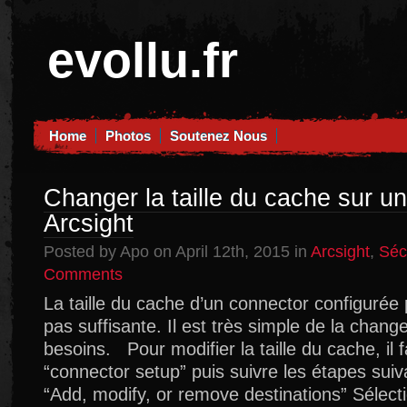
evollu.fr
Home
Photos
Soutenez Nous
Changer la taille du cache sur u
Arcsight
Posted by Apo on April 12th, 2015 in
Arcsight
,
Séc
on
Comments
Changer
La taille du cache d’un connector configurée 
la
pas suffisante. Il est très simple de la chang
taille
du
besoins. Pour modifier la taille du cache, il f
cache
“connector setup” puis suivre les étapes suiv
sur
“Add, modify, or remove destinations” Sélecti
un