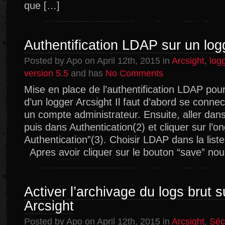
connector
que […]
Arcsight
Authentification LDAP sur un log
Posted by Apo on April 12th, 2015 in
Arcsight
,
log
on
version 5.5
and has
No Comments
Authentification
Mise en place de l’authentification LDAP pour
LDAP
d’un logger Arcsight Il faut d’abord se connec
sur
un
un compte administrateur. Ensuite, aller da
logger
puis dans Authentication(2) et cliquer sur l’on
Archsight
Authentication”(3). Choisir LDAP dans la list
Apres avoir cliquer sur le bouton “save” no
Activer l’archivage du logs brut 
Arcsight
Posted by Apo on April 12th, 2015 in
Arcsight
,
Séc