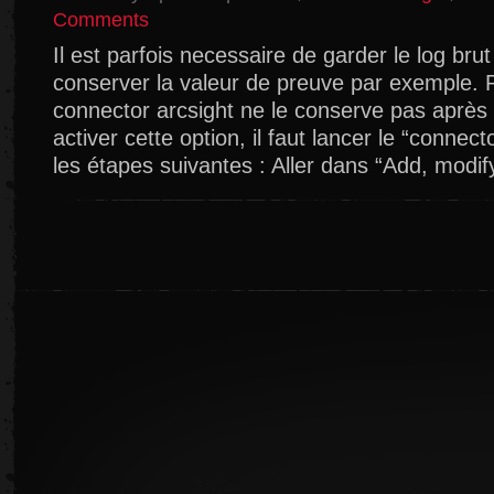
on
Comments
Activer
Il est parfois necessaire de garder le log brut
l’archivage
conserver la valeur de preuve par exemple. P
du
logs
connector arcsight ne le conserve pas après 
brut
activer cette option, il faut lancer le “connect
sur
les étapes suivantes : Aller dans “Add, modif
un
Connector
Arcsight