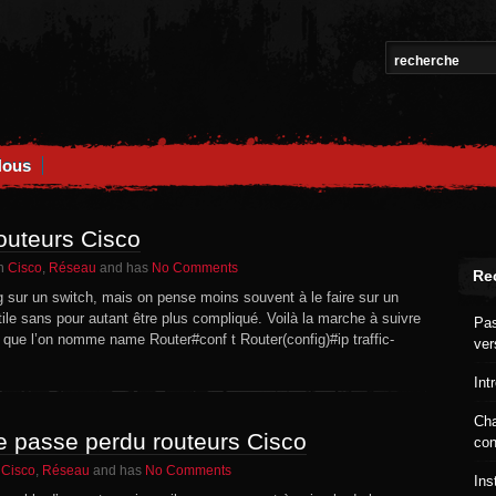
Nous
routeurs Cisco
on
in
Cisco
,
Réseau
and has
No Comments
Re
Port
ing sur un switch, mais on pense moins souvent à le faire sur un
Mirroring
tile sans pour autant être plus compliqué. Voilà la marche à suivre
Pas
sur
fic que l’on nomme name Router#conf t Router(config)#ip traffic-
ver
les
routeurs
Int
Cisco
Cha
 passe perdu routeurs Cisco
con
on
n
Cisco
,
Réseau
and has
No Comments
Ins
Changement