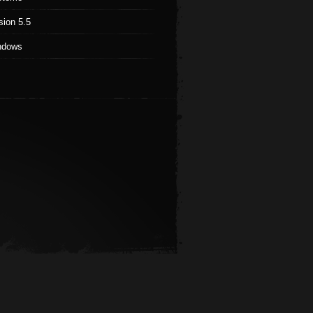
sion 5.5
ndows