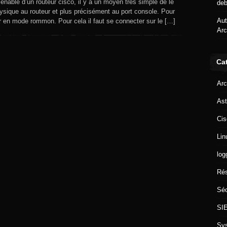
enable d’un routeur cisco, il y a un moyen très simple de le
deb
de
hysique au routeur et plus précisément au port console. Pour
mot
Aut
r en mode rommon. Pour cela il faut se connecter sur le […]
de
Arc
passe
perdu
routeurs
Ca
Cisco
Arc
Ast
Cis
Lin
log
Ré
Séc
SI
Sy