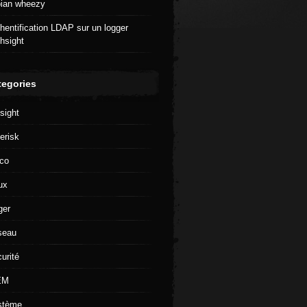
ian wheezy
hentification LDAP sur un logger
hsight
tegories
sight
erisk
co
ux
ger
seau
urité
EM
stème