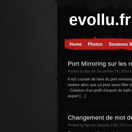
evollu.fr
Home
Photos
Soutenez 
Port Mirroring sur les 
Posted by Apo on December 7th, 2014 
Il est courant de faire du port mirror
routeur alors que ça peut aussi être u
: Création d’un profil d’export de tra
export […]
Changement de mot de
Posted by Apo on January 15th, 2012 i