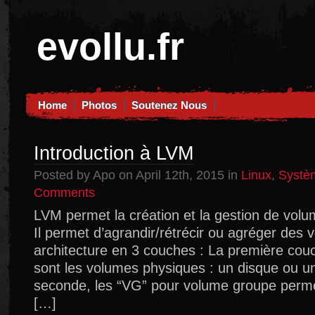
evollu.fr
Home
Photos
Soutenez Nous
Introduction à LVM
Posted by Apo on April 12th, 2015 in
Linux
,
Systè
on
Comments
Introduction
LVM permet la création et la gestion de volu
à
Il permet d’agrandir/rétrécir ou agréger des
LVM
architecture en 3 couches : La première cou
sont les volumes physiques : un disque ou un
seconde, les “VG” pour volume groupe perme
[…]